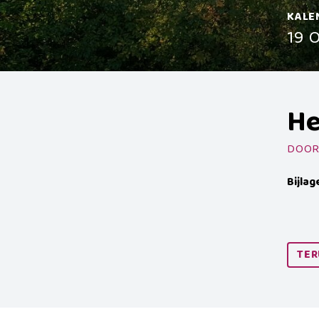
KALE
19 
He
DOOR
Bijlag
TER