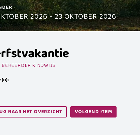
NDER
OKTOBER 2026 - 23 OKTOBER 2026
rfstvakantie
 BEHEERDER KINDWIJS
e(n):
UG NAAR HET OVERZICHT
VOLGEND ITEM